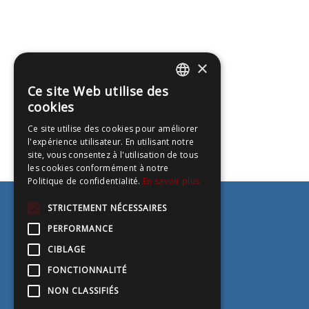
×
Ce site Web utilise des
ENGLISH
cookies
FRENCH
Ce site utilise des cookies pour améliorer
l'expérience utilisateur. En utilisant notre
site, vous consentez à l'utilisation de tous
les cookies conformément à notre
Politique de confidentialité.
En savoir plus
STRICTEMENT NÉCESSAIRES
Accueil
PERFORMANCE
À propos
Asthme sévère
CIBLAGE
Professionnels de la santé
FONCTIONNALITÉ
Ressources
Contactez-nous
NON CLASSIFIÉS
Politique de confidentialité