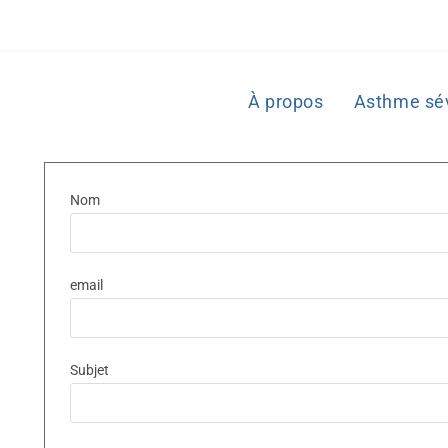
À propos
Asthme sé
Nom
email
Subjet